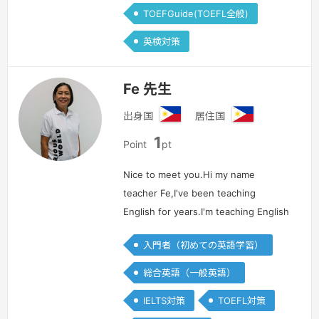
TOEFGuide(TOEFL全般)
英検対策
Fe 先生
出身国
居住国
フ
フ
1
ィ
ィ
Point
pt
リ
リ
ピ
ピ
Nice to meet you.Hi my name
ン
ン
teacher Fe,I've been teaching
English for years.I'm teaching English
to different nationalities such as
入門者（初めての英語学習）
Japanese, Koreans, Vietnamese,
Chinese, Russians and Arabian.I
総合英語（一般英語）
enjoy…
続きを見る »
IELTS対策
TOEFL対策