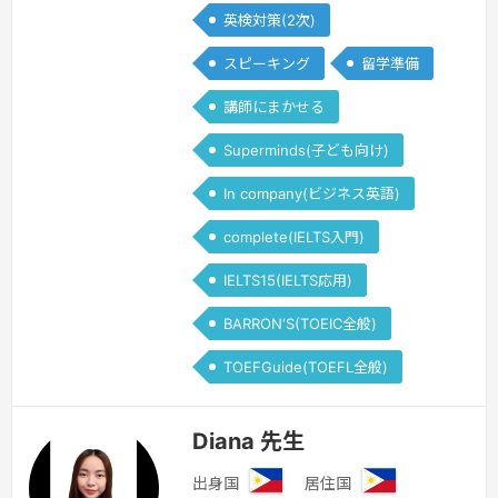
英検対策(2次)
スピーキング
留学準備
講師にまかせる
Superminds(子ども向け)
In company(ビジネス英語)
complete(IELTS入門)
IELTS15(IELTS応用)
BARRON‘S(TOEIC全般)
TOEFGuide(TOEFL全般)
Diana 先生
出身国
居住国