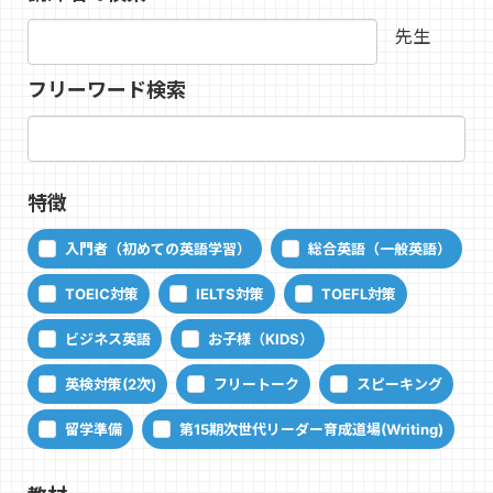
先生
フリーワード検索
特徴
入門者（初めての英語学習）
総合英語（一般英語）
TOEIC対策
IELTS対策
TOEFL対策
ビジネス英語
お子様（KIDS）
英検対策(2次)
フリートーク
スピーキング
留学準備
第15期次世代リーダー育成道場(Writing)