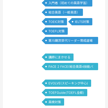
入門者（初めての英語学習）
総合英語（一般英語）
TOEIC対策
IELTS対策
TOEFL対策
第15期次世代リーダー育成道場
(Writing)
講師にまかせる
FACE 2 FACE(総合英語4技能バ
ランス)
EVOLVE(スピーキング中心)
TOEFGuide(TOEFL全般)
英検対策