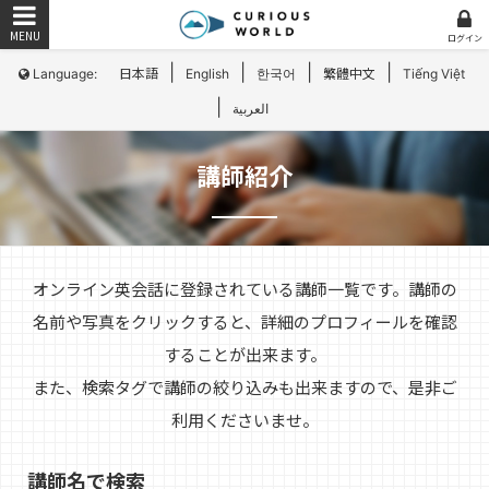
ログイン
|
|
|
|
Language:
日本語
English
한국어
繁體中文
Tiếng Việt
|
العربية
講師紹介
オンライン英会話に登録されている講師一覧です。講師の
名前や写真をクリックすると、詳細のプロフィールを確認
することが出来ます。
また、検索タグで講師の絞り込みも出来ますので、是非ご
利用くださいませ。
講師名で検索