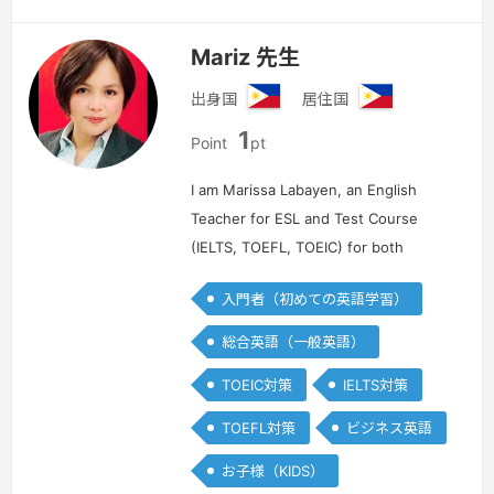
Mariz 先生
出身国
居住国
フ
フ
1
ィ
ィ
Point
pt
リ
リ
ピ
ピ
I am Marissa Labayen, an English
ン
ン
Teacher for ESL and Test Course
(IELTS, TOEFL, TOEIC) for both
online and offline. I can teach young
入門者（初めての英語学習）
and adults students from different
walks of life from elementary ,…
続き
総合英語（一般英語）
を見る »
TOEIC対策
IELTS対策
TOEFL対策
ビジネス英語
お子様（KIDS）