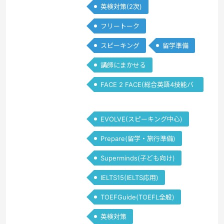
英検対策(2次)
フリートーク
スピーキング
留学準備
講師にまかせる
FACE 2 FACE(総合英語4技能バ
ランス)
EVOLVE(スピーキング中心)
Prepare(留学・旅行準備)
Superminds(子ども向け)
IELTS15(IELTS応用)
TOEFGuide(TOEFL全般)
英検対策