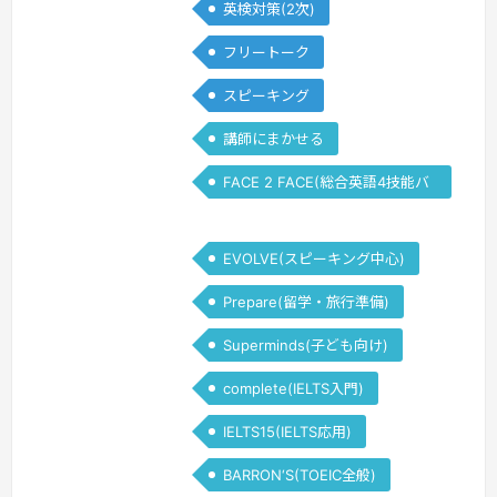
英検対策(2次)
フリートーク
スピーキング
講師にまかせる
FACE 2 FACE(総合英語4技能バ
ランス)
EVOLVE(スピーキング中心)
Prepare(留学・旅行準備)
Superminds(子ども向け)
complete(IELTS入門)
IELTS15(IELTS応用)
BARRON‘S(TOEIC全般)