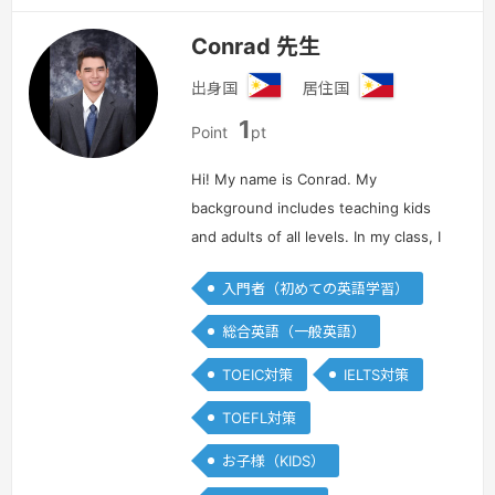
Conrad 先生
出身国
居住国
フ
フ
1
ィ
ィ
Point
pt
リ
リ
ピ
ピ
Hi! My name is Conrad. My
ン
ン
background includes teaching kids
and adults of all levels. In my class, I
talk about various topics, and my
入門者（初めての英語学習）
classes are always fun and helps you
practice your English skills…
続きを見
総合英語（一般英語）
る »
TOEIC対策
IELTS対策
TOEFL対策
お子様（KIDS）