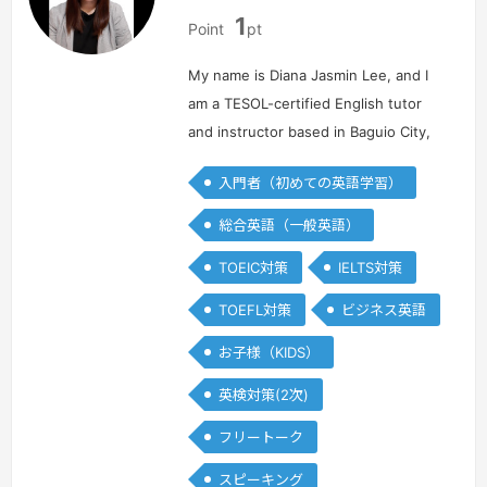
フ
フ
1
ィ
ィ
Point
pt
リ
リ
ピ
ピ
My name is Diana Jasmin Lee, and I
ン
ン
am a TESOL-certified English tutor
and instructor based in Baguio City,
Philippines. With over eight years of
入門者（初めての英語学習）
experience in teaching English as a
second language (ES…
続きを見る »
総合英語（一般英語）
TOEIC対策
IELTS対策
TOEFL対策
ビジネス英語
お子様（KIDS）
英検対策(2次)
フリートーク
スピーキング