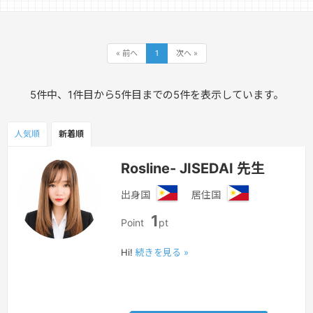
« 前へ
1
次へ »
5件中、1件目から5件目までの5件を表示しています。
人気順
新着順
Rosline- JISEDAI 先生
出身国
居住国
フ
フ
1
ィ
ィ
Point
pt
リ
リ
ピ
ピ
Hi!
続きを見る »
ン
ン