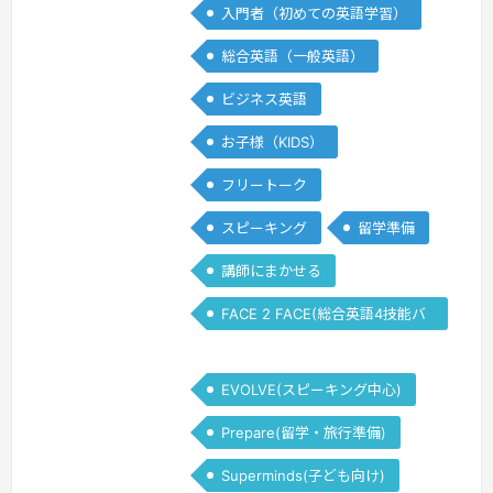
入門者（初めての英語学習）
Japanese, Korean, Chinese,
Vietnamese, Spanish, Russian,
総合英語（一般英語）
Mongolia…
続きを見る »
ビジネス英語
お子様（KIDS）
フリートーク
スピーキング
留学準備
講師にまかせる
FACE 2 FACE(総合英語4技能バ
ランス)
EVOLVE(スピーキング中心)
Prepare(留学・旅行準備)
Superminds(子ども向け)