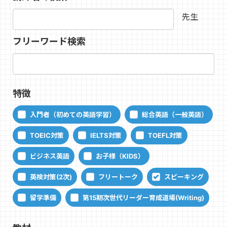
先生
フリーワード検索
特徴
入門者（初めての英語学習）
総合英語（一般英語）
TOEIC対策
IELTS対策
TOEFL対策
ビジネス英語
お子様（KIDS）
英検対策(2次)
フリートーク
スピーキング
留学準備
第15期次世代リーダー育成道場(Writing)