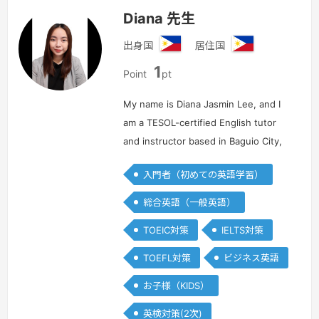
Diana 先生
出身国
居住国
フ
フ
1
ィ
ィ
Point
pt
リ
リ
ピ
ピ
My name is Diana Jasmin Lee, and I
ン
ン
am a TESOL-certified English tutor
and instructor based in Baguio City,
Philippines. With over eight years of
入門者（初めての英語学習）
experience in teaching English as a
second language (ES…
続きを見る »
総合英語（一般英語）
TOEIC対策
IELTS対策
TOEFL対策
ビジネス英語
お子様（KIDS）
英検対策(2次)