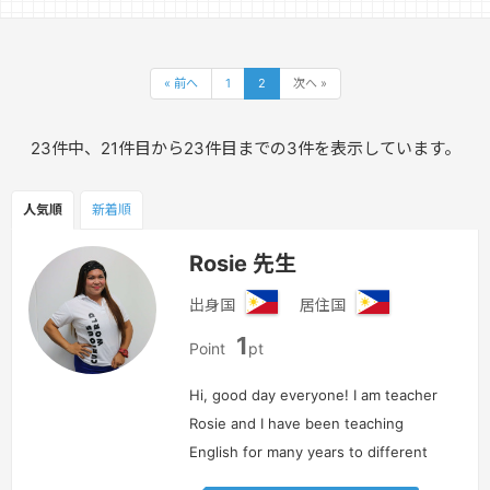
« 前へ
1
2
次へ »
23件中、21件目から23件目までの3件を表示しています。
人気順
新着順
Rosie 先生
出身国
居住国
フ
フ
1
ィ
ィ
Point
pt
リ
リ
ピ
ピ
Hi, good day everyone! I am teacher
ン
ン
Rosie and I have been teaching
English for many years to different
kinds of nationalities such as;