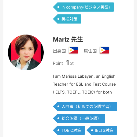
In company(ビジネス英語)
英検対策
Mariz 先生
出身国
居住国
フ
フ
1
ィ
ィ
Point
pt
リ
リ
ピ
ピ
I am Marissa Labayen, an English
ン
ン
Teacher for ESL and Test Course
(IELTS, TOEFL, TOEIC) for both
online and offline. I can teach young
入門者（初めての英語学習）
and adults students from different
walks of life from elementary ,…
続き
総合英語（一般英語）
を見る »
TOEIC対策
IELTS対策