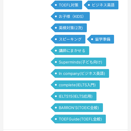
TOEFL対策
ビジネス英語
お子様（KIDS）
英検対策(2次)
スピーキング
留学準備
講師にまかせる
Superminds(子ども向け)
In company(ビジネス英語)
complete(IELTS入門)
IELTS15(IELTS応用)
BARRON‘S(TOEIC全般)
TOEFGuide(TOEFL全般)