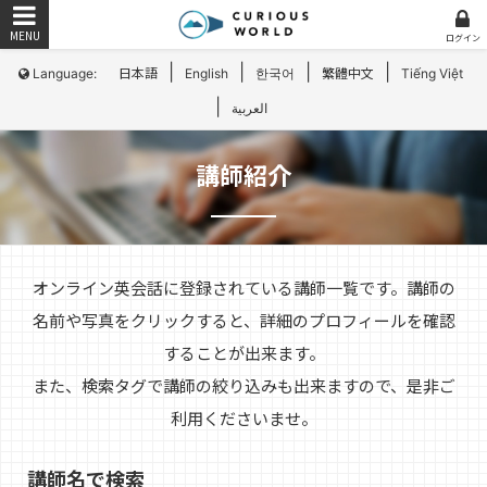
ログイン
|
|
|
|
Language:
日本語
English
한국어
繁體中文
Tiếng Việt
|
العربية
講師紹介
オンライン英会話に登録されている講師一覧です。講師の
名前や写真をクリックすると、詳細のプロフィールを確認
することが出来ます。
また、検索タグで講師の絞り込みも出来ますので、是非ご
利用くださいませ。
講師名で検索