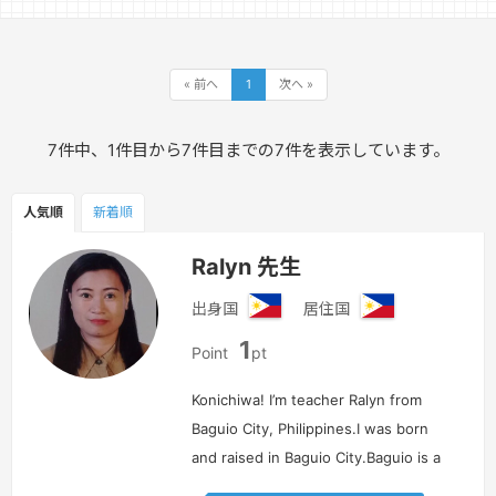
« 前へ
1
次へ »
7件中、1件目から7件目までの7件を表示しています。
人気順
新着順
Ralyn 先生
出身国
居住国
フ
フ
1
ィ
ィ
Point
pt
リ
リ
ピ
ピ
Konichiwa! I’m teacher Ralyn from
ン
ン
Baguio City, Philippines.I was born
and raised in Baguio City.Baguio is a
mountain resort city located in