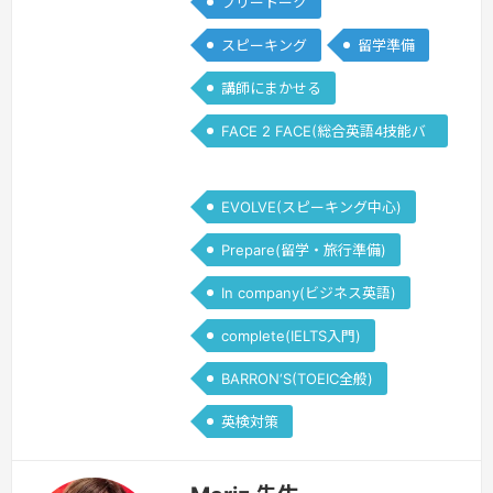
フリートーク
スピーキング
留学準備
講師にまかせる
FACE 2 FACE(総合英語4技能バ
ランス)
EVOLVE(スピーキング中心)
Prepare(留学・旅行準備)
In company(ビジネス英語)
complete(IELTS入門)
BARRON‘S(TOEIC全般)
英検対策