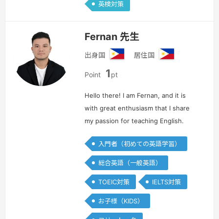
英検対策
Fernan 先生
出身国
居住国
フ
フ
1
ィ
ィ
Point
pt
リ
リ
ピ
ピ
Hello there! I am Fernan, and it is
ン
ン
with great enthusiasm that I share
my passion for teaching English.
With over five years of experience in
入門者（初めての英語学習）
the field, I have had the privilege of
guiding many studen…
続きを見る »
総合英語（一般英語）
TOEIC対策
IELTS対策
お子様（KIDS）