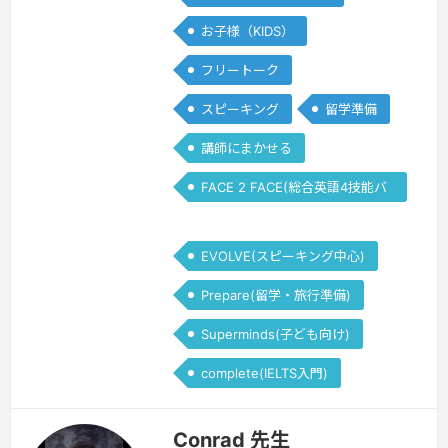
お子様（KIDS）
フリートーク
スピーキング
留学準備
講師にまかせる
FACE 2 FACE(総合英語4技能バ
ランス)
EVOLVE(スピーキング中心)
Prepare(留学・旅行準備)
Superminds(子ども向け)
complete(IELTS入門)
Conrad 先生