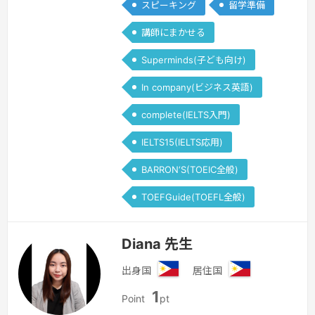
スピーキング
留学準備
講師にまかせる
Superminds(子ども向け)
In company(ビジネス英語)
complete(IELTS入門)
IELTS15(IELTS応用)
BARRON‘S(TOEIC全般)
TOEFGuide(TOEFL全般)
Diana 先生
出身国
居住国
フ
フ
1
ィ
ィ
Point
pt