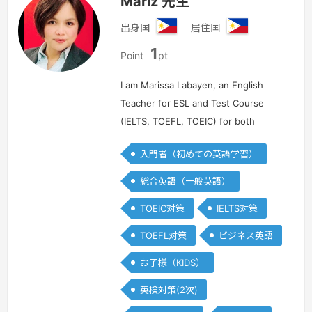
Mariz 先生
出身国
居住国
フ
フ
1
ィ
ィ
Point
pt
リ
リ
ピ
ピ
I am Marissa Labayen, an English
ン
ン
Teacher for ESL and Test Course
(IELTS, TOEFL, TOEIC) for both
online and offline. I can teach young
入門者（初めての英語学習）
and adults students from different
walks of life from elementary ,…
続き
総合英語（一般英語）
を見る »
TOEIC対策
IELTS対策
TOEFL対策
ビジネス英語
お子様（KIDS）
英検対策(2次)