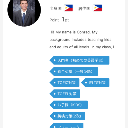
出身国
居住国
フ
フ
1
ィ
ィ
Point
pt
リ
リ
ピ
ピ
Hi! My name is Conrad. My
ン
ン
background includes teaching kids
and adults of all levels. In my class, I
talk about various topics, and my
入門者（初めての英語学習）
classes are always fun and helps you
practice your English skills…
続きを見
総合英語（一般英語）
る »
TOEIC対策
IELTS対策
TOEFL対策
お子様（KIDS）
英検対策(2次)
フリートーク