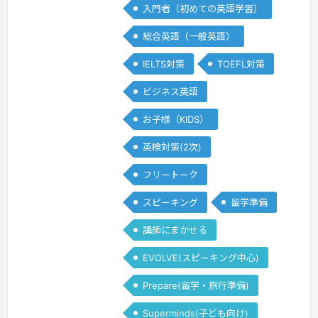
入門者（初めての英語学習）
Benguet of Northern
Luzon,Philippines. Considered to be
総合英語（一般英語）
the …
続きを見る »
IELTS対策
TOEFL対策
ビジネス英語
お子様（KIDS）
英検対策(2次)
フリートーク
スピーキング
留学準備
講師にまかせる
EVOLVE(スピーキング中心)
Prepare(留学・旅行準備)
Superminds(子ども向け)