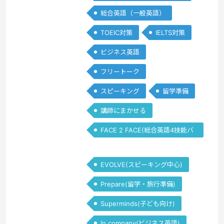
総合英語（一般英語）
TOEIC対策
IELTS対策
ビジネス英語
フリートーク
スピーキング
留学準備
講師にまかせる
FACE 2 FACE(総合英語4技能バ
ランス)
EVOLVE(スピーキング中心)
Prepare(留学・旅行準備)
Superminds(子ども向け)
In company(ビジネス英語)