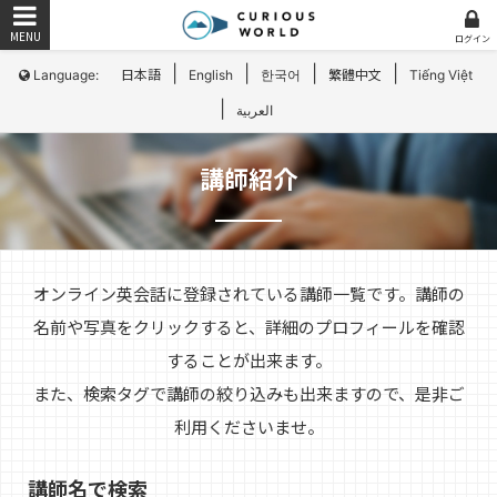
ログイン
|
|
|
|
Language:
日本語
English
한국어
繁體中文
Tiếng Việt
|
العربية
講師紹介
オンライン英会話に登録されている講師一覧です。講師の
名前や写真をクリックすると、詳細のプロフィールを確認
することが出来ます。
また、検索タグで講師の絞り込みも出来ますので、是非ご
利用くださいませ。
講師名で検索