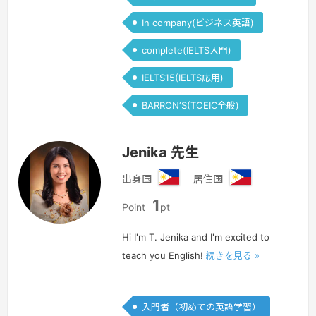
In company(ビジネス英語)
complete(IELTS入門)
IELTS15(IELTS応用)
BARRON‘S(TOEIC全般)
Jenika 先生
出身国
居住国
フ
フ
1
ィ
ィ
Point
pt
リ
リ
ピ
ピ
Hi I'm T. Jenika and I'm excited to
ン
ン
teach you English!
続きを見る »
入門者（初めての英語学習）