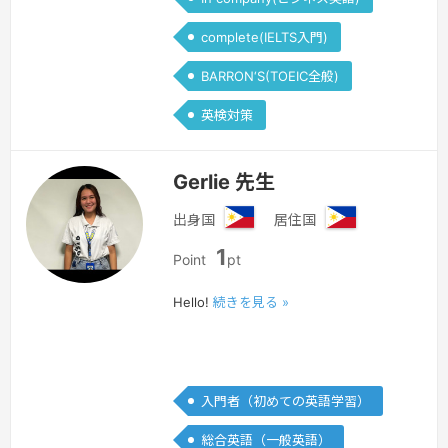
complete(IELTS入門)
BARRON‘S(TOEIC全般)
英検対策
Gerlie 先生
出身国
居住国
フ
フ
1
ィ
ィ
Point
pt
リ
リ
ピ
ピ
Hello!
続きを見る »
ン
ン
入門者（初めての英語学習）
総合英語（一般英語）