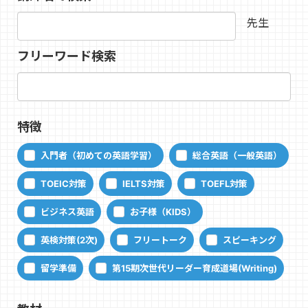
先生
フリーワード検索
特徴
入門者（初めての英語学習）
総合英語（一般英語）
TOEIC対策
IELTS対策
TOEFL対策
ビジネス英語
お子様（KIDS）
英検対策(2次)
フリートーク
スピーキング
留学準備
第15期次世代リーダー育成道場(Writing)