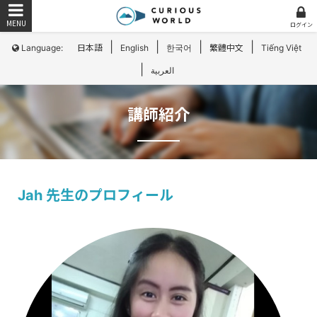
ログイン
|
|
|
|
Language:
日本語
English
한국어
繁體中文
Tiếng Việt
|
العربية
講師紹介
Jah 先生のプロフィール