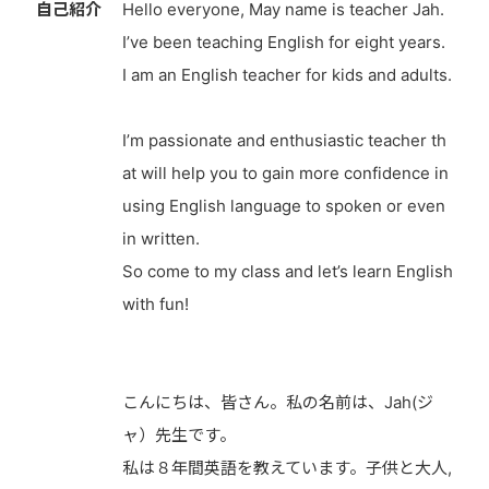
自己紹介
Hello everyone, May name is teacher Jah.
I’ve been teaching English for eight years.
I am an English teacher for kids and adults.
I’m passionate and enthusiastic teacher th
at will help you to gain more confidence in
using English language to spoken or even
in written.
So come to my class and let’s learn English
with fun!
こんにちは、皆さん。私の名前は、Jah(ジ
ャ）先生です。
私は８年間英語を教えています。子供と大人,