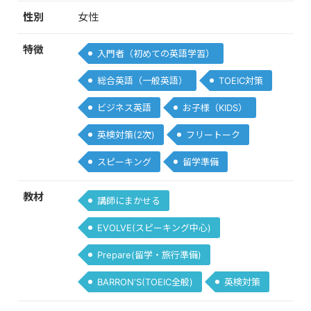
性別
女性
特徴
入門者（初めての英語学習）
総合英語（一般英語）
TOEIC対策
ビジネス英語
お子様（KIDS）
英検対策(2次)
フリートーク
スピーキング
留学準備
教材
講師にまかせる
EVOLVE(スピーキング中心)
Prepare(留学・旅行準備)
BARRON‘S(TOEIC全般)
英検対策