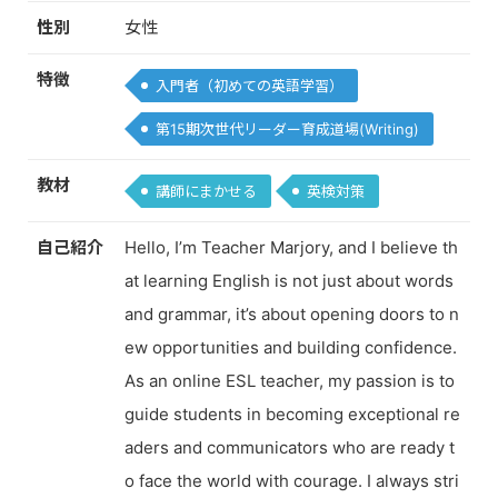
性別
女性
特徴
入門者（初めての英語学習）
第15期次世代リーダー育成道場(Writing)
教材
講師にまかせる
英検対策
自己紹介
Hello, I’m Teacher Marjory, and I believe th
at learning English is not just about words
and grammar, it’s about opening doors to n
ew opportunities and building confidence.
As an online ESL teacher, my passion is to
guide students in becoming exceptional re
aders and communicators who are ready t
o face the world with courage. I always stri