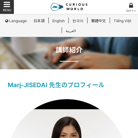
ログイン
|
|
|
|
Language:
日本語
English
한국어
繁體中文
Tiếng Việt
|
العربية
講師紹介
Marj-JISEDAI 先生のプロフィール