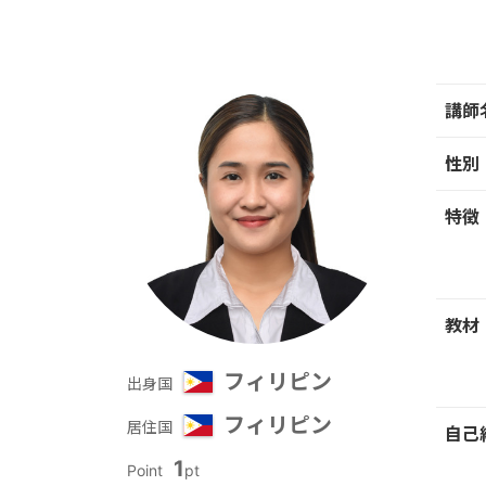
講師
性別
特徴
教材
フィリピン
出身国
フィリピン
居住国
自己
1
Point
pt