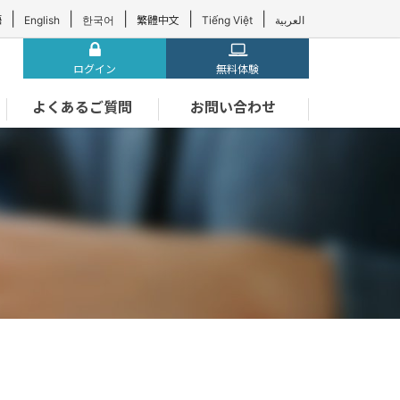
|
|
|
|
|
語
English
한국어
繁體中文
Tiếng Việt
العربية
ログイン
無料体験
よくあるご質問
お問い合わせ