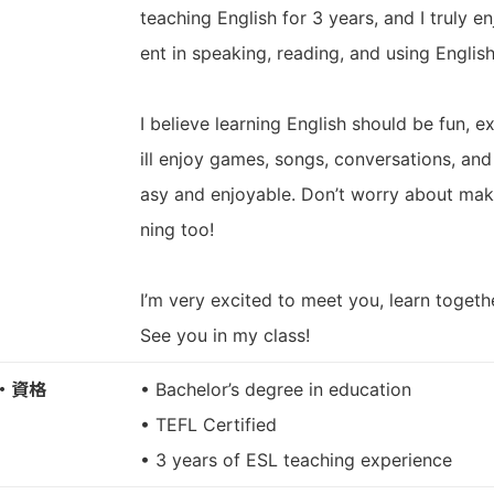
teaching English for 3 years, and I truly
ent in speaking, reading, and using English
I believe learning English should be fun, e
ill enjoy games, songs, conversations, and 
asy and enjoyable. Don’t worry about maki
ning too!
I’m very excited to meet you, learn toget
See you in my class!
・資格
• Bachelor’s degree in education
• TEFL Certified
• 3 years of ESL teaching experience