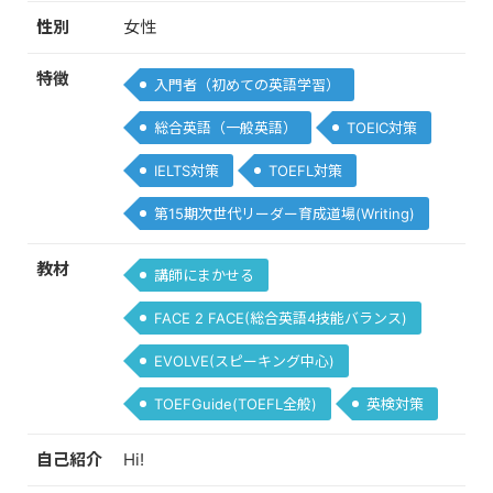
性別
女性
特徴
入門者（初めての英語学習）
総合英語（一般英語）
TOEIC対策
IELTS対策
TOEFL対策
第15期次世代リーダー育成道場(Writing)
教材
講師にまかせる
FACE 2 FACE(総合英語4技能バランス)
EVOLVE(スピーキング中心)
TOEFGuide(TOEFL全般)
英検対策
自己紹介
Hi!