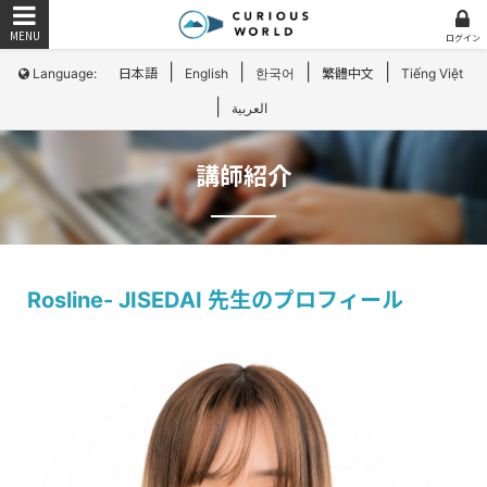
ログイン
|
|
|
|
Language:
日本語
English
한국어
繁體中文
Tiếng Việt
|
العربية
講師紹介
Rosline- JISEDAI 先生のプロフィール