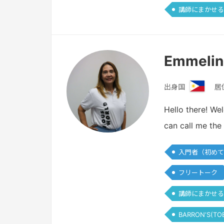
講師にまかせる
Emmeli
出身国
居
フ
ィ
Hello there! We
リ
can call me the
ピ
ン
入門者（初めて
フリートーク
講師にまかせる
BARRON‘S(TO