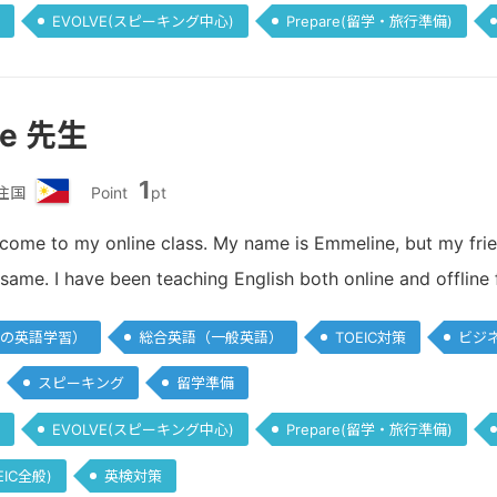
EVOLVE(スピーキング中心)
Prepare(留学・旅行準備)
ne 先生
1
住国
Point
pt
フ
ィ
lcome to my online class. My name is Emmeline, but my fr
リ
 same. I have been teaching English both online and offline
ピ
ン
の英語学習）
総合英語（一般英語）
TOEIC対策
ビジ
スピーキング
留学準備
EVOLVE(スピーキング中心)
Prepare(留学・旅行準備)
EIC全般)
英検対策