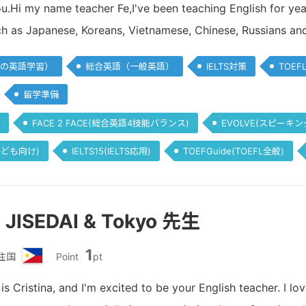
ィ
u.Hi my name teacher Fe,I've been teaching English for year
リ
uch as Japanese, Koreans, Vietnamese, Chinese, Russians an
ピ
ン
の英語学習）
総合英語（一般英語）
IELTS対策
TOEF
留学準備
FACE 2 FACE(総合英語4技能バランス)
EVOLVE(スピーキン
(子ども向け)
IELTS15(IELTS応用)
TOEFGuide(TOEFL全般)
- JISEDAI & Tokyo 先生
1
住国
Point
pt
フ
ィ
s Cristina, and I'm excited to be your English teacher. I lo
リ