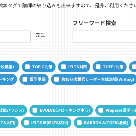
検索タグで講師の絞り込みも出来ますので、是非ご利用くださ
フリーワード検索
先生
一般英語）
TOEIC対策
IELTS対策
TOEFL対策
ーキング
留学準備
第15期次世代リーダー育成道場(Writing)
語4技能バランス)
EVOLVE(スピーキング中心)
Prepare(留学
ELTS入門)
IELTS15(IELTS応用)
BARRON‘S(TOEIC全般)