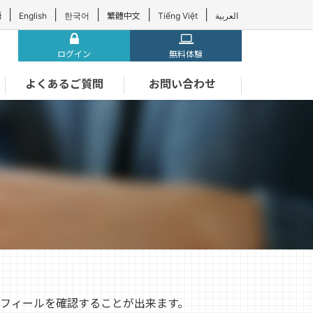
|
|
|
|
|
語
English
한국어
繁體中文
Tiếng Việt
العربية
ログイン
無料体験
よくあるご質問
お問い合わせ
フィールを確認することが出来ます。