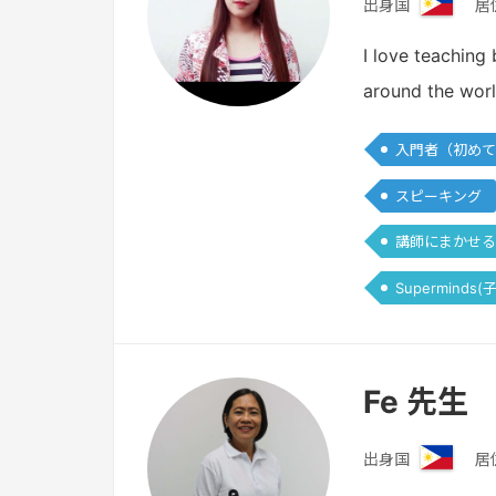
出身国
居
フ
ィ
I love teaching 
リ
around the worl
ピ
ン
入門者（初めて
スピーキング
講師にまかせる
Superminds
Fe 先生
出身国
居
フ