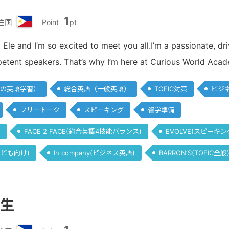
1
住国
Point
pt
フ
ィ
 Ele and I’m so excited to meet you all.I’m a passionate, 
リ
etent speakers. That’s why I’m here at Curious World Aca
ピ
ン
の英語学習）
総合英語（一般英語）
TOEIC対策
ビジ
フリートーク
スピーキング
留学準備
FACE 2 FACE(総合英語4技能バランス)
EVOLVE(スピーキン
(子ども向け)
In company(ビジネス英語)
BARRON‘S(TOEIC全般
先生