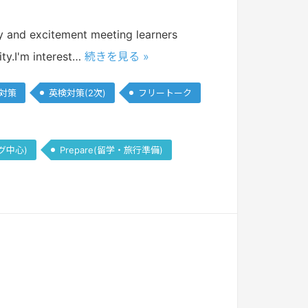
joy and excitement meeting learners
ty.I'm interest…
続きを見る »
S対策
英検対策(2次)
フリートーク
グ中心)
Prepare(留学・旅行準備)