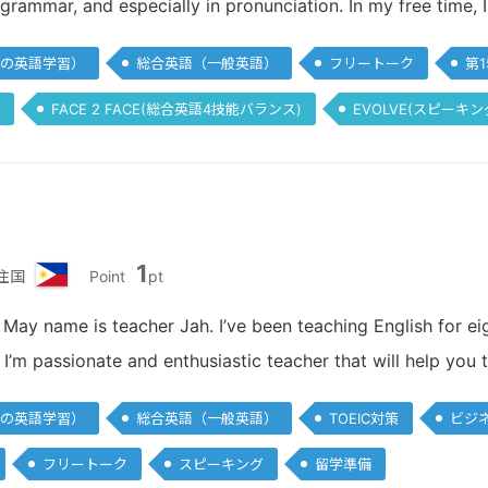
, grammar, and especially in pronunciation. In my free time,
ピ
ン
の英語学習）
総合英語（一般英語）
フリートーク
第1
FACE 2 FACE(総合英語4技能バランス)
EVOLVE(スピーキン
1
住国
Point
pt
フ
ィ
 May name is teacher Jah. I’ve been teaching English for eig
リ
. I’m passionate and enthusiastic teacher that will help yo
ピ
ン
の英語学習）
総合英語（一般英語）
TOEIC対策
ビジ
フリートーク
スピーキング
留学準備