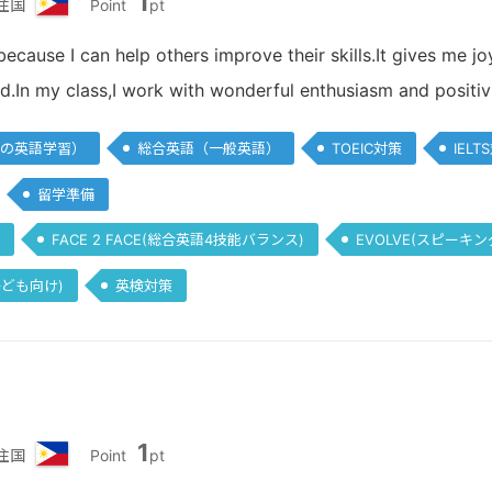
1
住国
Point
pt
フ
ィ
because I can help others improve their skills.It gives me 
リ
d.In my class,I work with wonderful enthusiasm and positivi
ピ
ン
の英語学習）
総合英語（一般英語）
TOEIC対策
IELT
留学準備
FACE 2 FACE(総合英語4技能バランス)
EVOLVE(スピーキン
(子ども向け)
英検対策
1
住国
Point
pt
フ