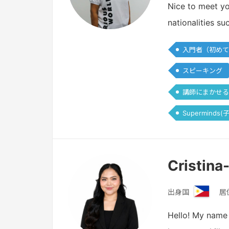
ィ
Nice to meet yo
リ
nationalities s
ピ
ン
入門者（初めて
スピーキング
講師にまかせる
Superminds
Cristina
出身国
居
フ
ィ
Hello! My name i
リ