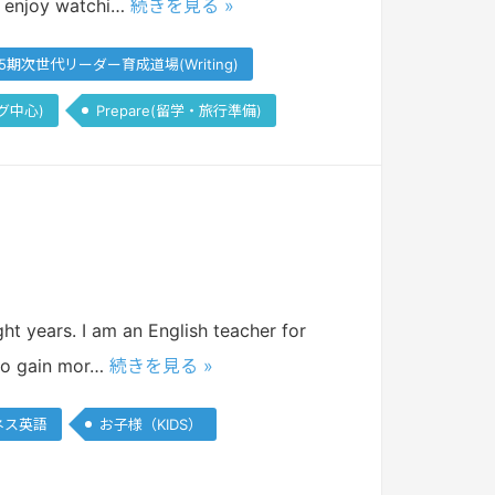
 I enjoy watchi…
続きを見る »
5期次世代リーダー育成道場(Writing)
グ中心)
Prepare(留学・旅行準備)
ht years. I am an English teacher for
u to gain mor…
続きを見る »
ネス英語
お子様（KIDS）