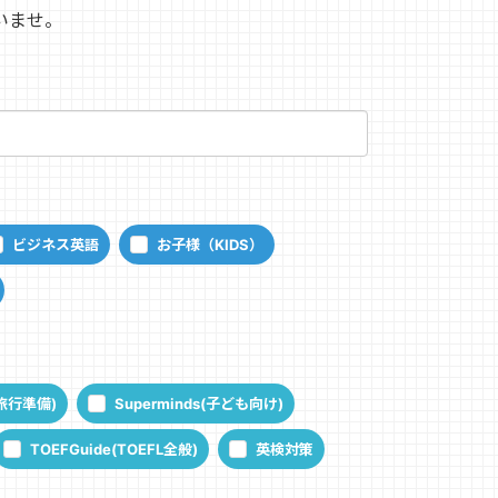
いませ。
ビジネス英語
お子様（KIDS）
・旅行準備)
Superminds(子ども向け)
TOEFGuide(TOEFL全般)
英検対策