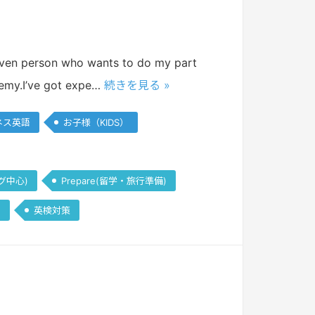
driven person who wants to do my part
demy.I’ve got expe…
続きを見る »
ネス英語
お子様（KIDS）
グ中心)
Prepare(留学・旅行準備)
)
英検対策