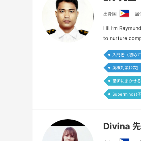
出身国
居
フ
ィ
Hi! I’m Raymund
リ
to nurture comp
ピ
ン
入門者（初めて
英検対策(2次)
講師にまかせる
Superminds
Divina 