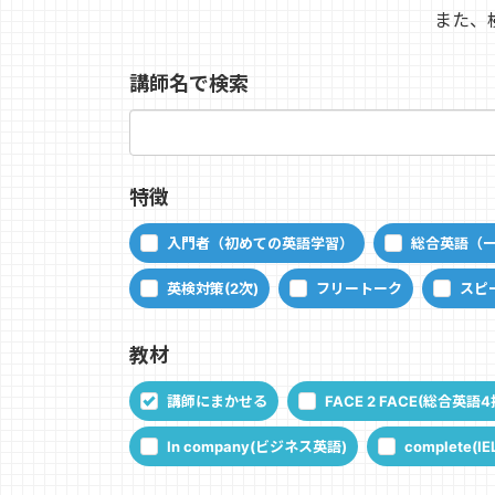
また、
講師名で検索
特徴
入門者（初めての英語学習）
総合英語（
英検対策(2次)
フリートーク
スピ
教材
講師にまかせる
FACE 2 FACE(総合英
In company(ビジネス英語)
complete(I