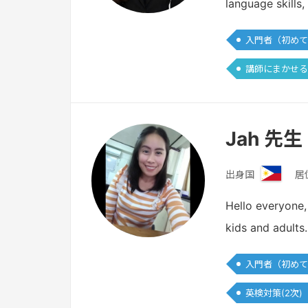
language skills
ピ
ン
入門者（初めて
講師にまかせる
Jah 先生
出身国
居
フ
ィ
Hello everyone,
リ
kids and adults
ピ
ン
入門者（初めて
英検対策(2次)