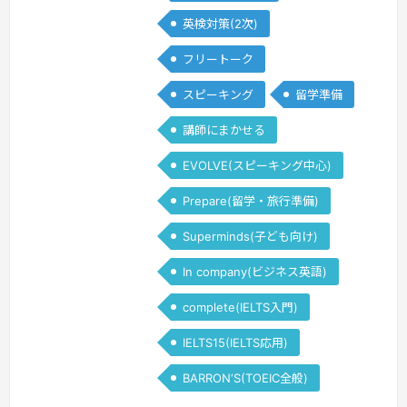
英検対策(2次)
フリートーク
スピーキング
留学準備
講師にまかせる
EVOLVE(スピーキング中心)
Prepare(留学・旅行準備)
Superminds(子ども向け)
In company(ビジネス英語)
complete(IELTS入門)
IELTS15(IELTS応用)
BARRON‘S(TOEIC全般)