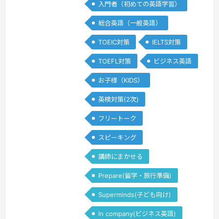
入門者（初めての英語学習）
experience in teaching English as a
second language (ES…
続きを見る »
総合英語（一般英語）
TOEIC対策
IELTS対策
TOEFL対策
ビジネス英語
お子様（KIDS）
英検対策(2次)
フリートーク
スピーキング
講師にまかせる
Prepare(留学・旅行準備)
Superminds(子ども向け)
In company(ビジネス英語)