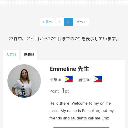
« 前へ
1
2
次へ »
27件中、21件目から27件目までの7件を表示しています。
人気順
新着順
Emmeline 先生
出身国
居住国
フ
フ
1
ィ
ィ
Point
pt
リ
リ
ピ
ピ
Hello there! Welcome to my online
ン
ン
class. My name is Emmeline, but my
friends and students call me Emz
and you can call me the same. I have