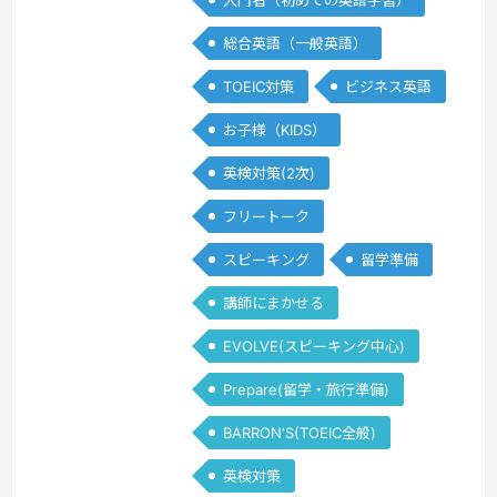
入門者（初めての英語学習）
and enthusiastic teacher that will
help you to gain mor…
続きを見る »
総合英語（一般英語）
TOEIC対策
ビジネス英語
お子様（KIDS）
英検対策(2次)
フリートーク
スピーキング
留学準備
講師にまかせる
EVOLVE(スピーキング中心)
Prepare(留学・旅行準備)
BARRON‘S(TOEIC全般)
英検対策