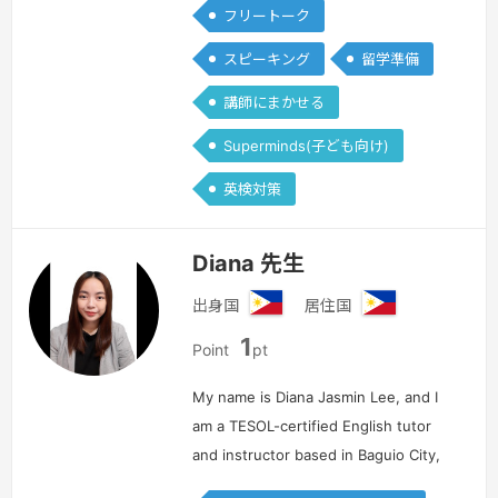
フリートーク
スピーキング
留学準備
講師にまかせる
Superminds(子ども向け)
英検対策
Diana 先生
出身国
居住国
フ
フ
1
ィ
ィ
Point
pt
リ
リ
ピ
ピ
My name is Diana Jasmin Lee, and I
ン
ン
am a TESOL-certified English tutor
and instructor based in Baguio City,
Philippines. With over eight years of