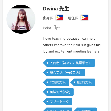
Divina 先生
出身国
居住国
フ
フ
1
ィ
ィ
Point
pt
リ
リ
ピ
ピ
I love teaching because I can help
ン
ン
others improve their skills.It gives me
joy and excitement meeting learners
around the world.In my class,I work
入門者（初めての英語学習）
with wonderful enthusiasm and
positivity.I'm interest…
続きを見る »
総合英語（一般英語）
TOEIC対策
IELTS対策
英検対策(2次)
フリートーク