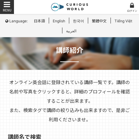
ログイン
|
|
|
|
Language:
日本語
English
한국어
繁體中文
Tiếng Việt
|
العربية
講師紹介
オンライン英会話に登録されている講師一覧です。講師の
名前や写真をクリックすると、詳細のプロフィールを確認
することが出来ます。
また、検索タグで講師の絞り込みも出来ますので、是非ご
利用くださいませ。
講師名で検索