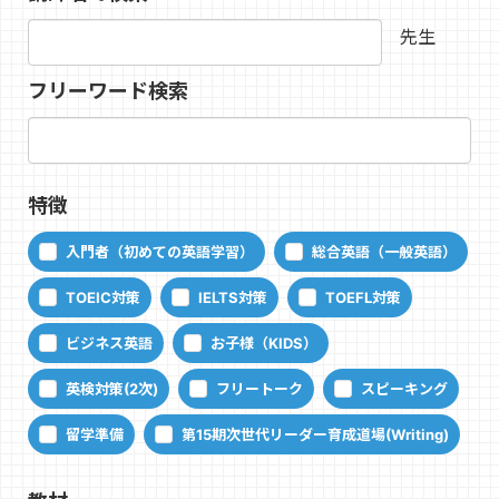
先生
フリーワード検索
特徴
入門者（初めての英語学習）
総合英語（一般英語）
TOEIC対策
IELTS対策
TOEFL対策
ビジネス英語
お子様（KIDS）
英検対策(2次)
フリートーク
スピーキング
留学準備
第15期次世代リーダー育成道場(Writing)