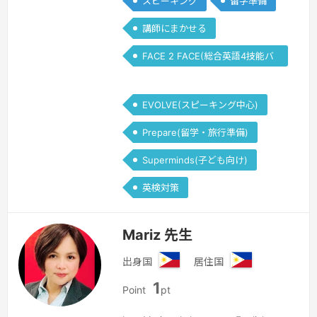
スピーキング
留学準備
講師にまかせる
FACE 2 FACE(総合英語4技能バ
ランス)
EVOLVE(スピーキング中心)
Prepare(留学・旅行準備)
Superminds(子ども向け)
英検対策
Mariz 先生
出身国
居住国
フ
フ
1
ィ
ィ
Point
pt
リ
リ