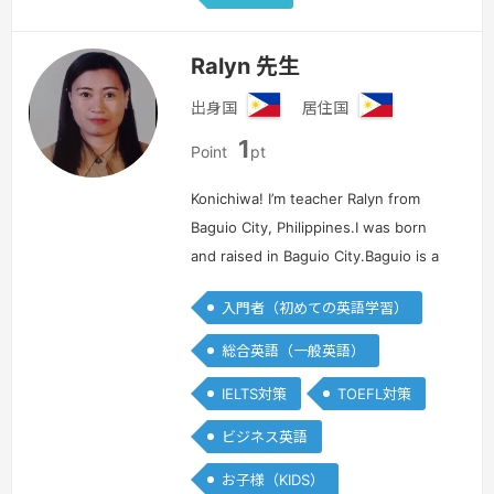
Ralyn 先生
出身国
居住国
フ
フ
1
ィ
ィ
Point
pt
リ
リ
ピ
ピ
Konichiwa! I’m teacher Ralyn from
ン
ン
Baguio City, Philippines.I was born
and raised in Baguio City.Baguio is a
mountain resort city located in
入門者（初めての英語学習）
Benguet of Northern
Luzon,Philippines. Considered to be
総合英語（一般英語）
the …
続きを見る »
IELTS対策
TOEFL対策
ビジネス英語
お子様（KIDS）