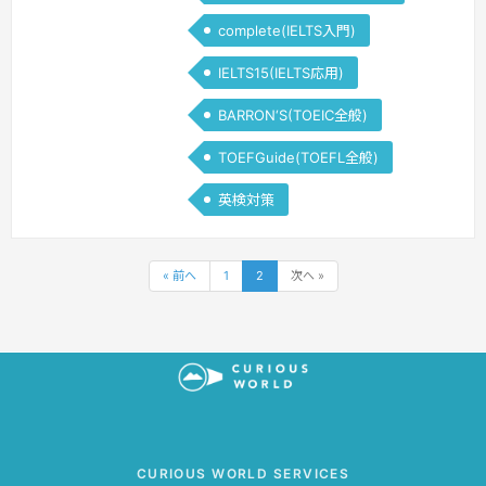
complete(IELTS入門)
IELTS15(IELTS応用)
BARRON‘S(TOEIC全般)
TOEFGuide(TOEFL全般)
英検対策
« 前へ
1
2
次へ »
CURIOUS WORLD SERVICES