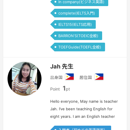
In company(ビジネス英語)
complete(IELTS入門)
IELTS15(IELTS応用)
BARRON‘S(TOEIC全般)
TOEFGuide(TOEFL全般)
Jah 先生
出身国
居住国
フ
フ
1
ィ
ィ
Point
pt
リ
リ
ピ
ピ
Hello everyone, May name is teacher
ン
ン
Jah. I’ve been teaching English for
eight years. I am an English teacher
for kids and adults. I’m passionate