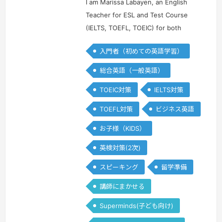
ピ
ピ
I am Marissa Labayen, an English
ン
ン
Teacher for ESL and Test Course
(IELTS, TOEFL, TOEIC) for both
online and offline. I can teach young
入門者（初めての英語学習）
and adults students from different
walks of life from elementary ,…
続き
総合英語（一般英語）
を見る »
TOEIC対策
IELTS対策
TOEFL対策
ビジネス英語
お子様（KIDS）
英検対策(2次)
スピーキング
留学準備
講師にまかせる
Superminds(子ども向け)