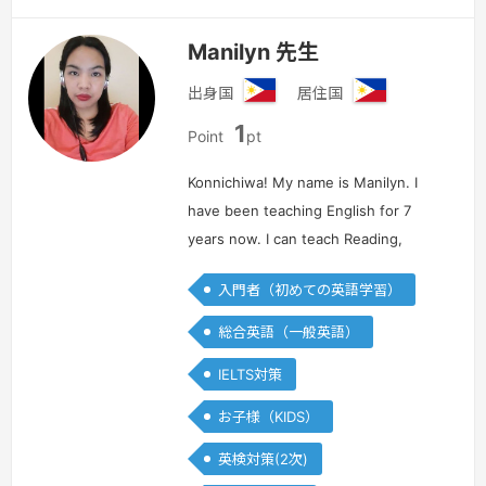
Manilyn 先生
出身国
居住国
フ
フ
1
ィ
ィ
Point
pt
リ
リ
ピ
ピ
Konnichiwa! My name is Manilyn. I
ン
ン
have been teaching English for 7
years now. I can teach Reading,
Listening, Writing and Speaking. If
入門者（初めての英語学習）
you want to improve your English
Skills, enroll in my my class. S…
続き
総合英語（一般英語）
を見る »
IELTS対策
お子様（KIDS）
英検対策(2次)