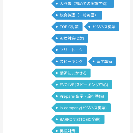
入門者（初めての英語学習）
been teaching English both online
and offline for over ten ye…
続きを見
総合英語（一般英語）
る »
TOEIC対策
ビジネス英語
英検対策(2次)
フリートーク
スピーキング
留学準備
講師にまかせる
EVOLVE(スピーキング中心)
Prepare(留学・旅行準備)
In company(ビジネス英語)
BARRON‘S(TOEIC全般)
英検対策