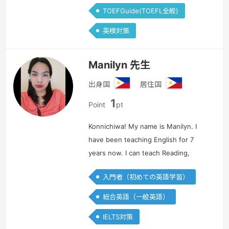
TOEFGuide(TOEFL全般)
英検対策
Manilyn 先生
出身国
居住国
フ
フ
1
ィ
ィ
Point
pt
リ
リ
ピ
ピ
Konnichiwa! My name is Manilyn. I
ン
ン
have been teaching English for 7
years now. I can teach Reading,
Listening, Writing and Speaking. If
入門者（初めての英語学習）
you want to improve your English
Skills, enroll in my my class. S…
続き
総合英語（一般英語）
を見る »
IELTS対策