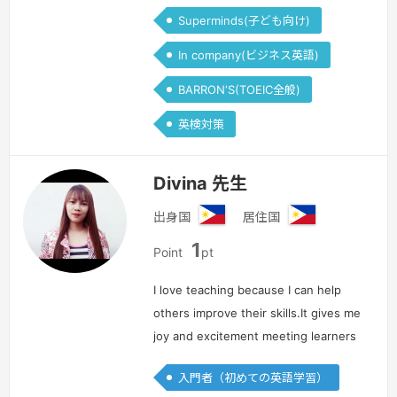
Superminds(子ども向け)
In company(ビジネス英語)
BARRON‘S(TOEIC全般)
英検対策
Divina 先生
出身国
居住国
フ
フ
1
ィ
ィ
Point
pt
リ
リ
ピ
ピ
I love teaching because I can help
ン
ン
others improve their skills.It gives me
joy and excitement meeting learners
around the world.In my class,I work
入門者（初めての英語学習）
with wonderful enthusiasm and