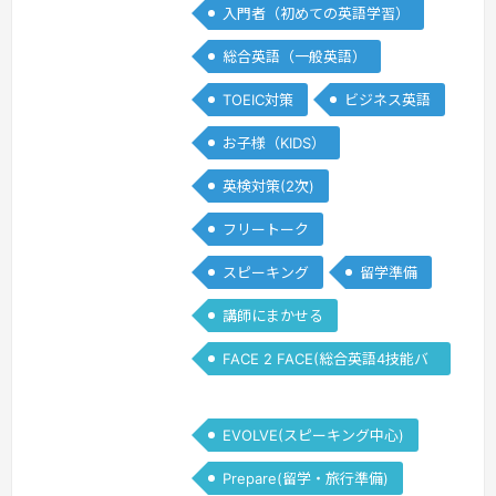
入門者（初めての英語学習）
competent speakers. That’s why I’m
here at Curious World Academy.I’ve
総合英語（一般英語）
got expe…
続きを見る »
TOEIC対策
ビジネス英語
お子様（KIDS）
英検対策(2次)
フリートーク
スピーキング
留学準備
講師にまかせる
FACE 2 FACE(総合英語4技能バ
ランス)
EVOLVE(スピーキング中心)
Prepare(留学・旅行準備)