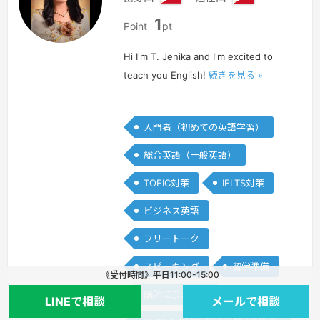
フ
フ
1
ィ
ィ
Point
pt
リ
リ
ピ
ピ
Hi I'm T. Jenika and I'm excited to
ン
ン
teach you English!
続きを見る »
入門者（初めての英語学習）
総合英語（一般英語）
TOEIC対策
IELTS対策
ビジネス英語
フリートーク
スピーキング
留学準備
《受付時間》平日11:00-15:00
講師にまかせる
LINEで相談
メールで相談