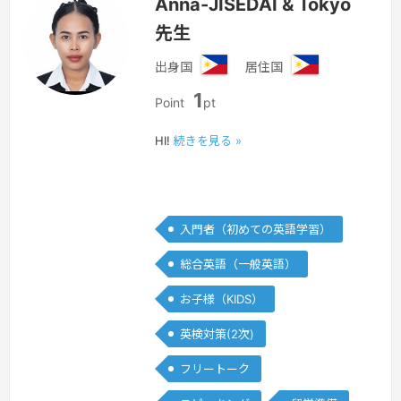
Anna-JISEDAI & Tokyo
先生
出身国
居住国
フ
フ
1
ィ
ィ
Point
pt
リ
リ
ピ
ピ
HI!
続きを見る »
ン
ン
入門者（初めての英語学習）
総合英語（一般英語）
お子様（KIDS）
英検対策(2次)
フリートーク