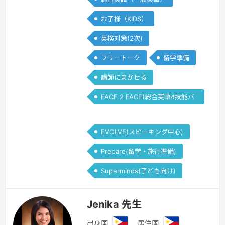
続きを見る »
お子様（KIDS）
英検対策(2次)
フリートーク
留学準備
講師にまかせる
FACE 2 FACE(総合英語4技能バ
ランス)
EVOLVE(スピーキング中心)
Prepare(留学・旅行準備)
Superminds(子ども向け)
Jenika 先生
出身国
居住国