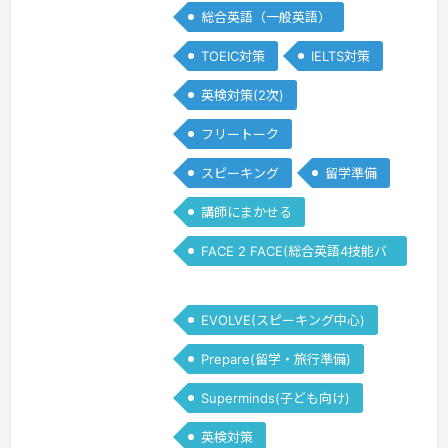
positivity.I'm interest…
続きを見る »
総合英語（一般英語）
TOEIC対策
IELTS対策
英検対策(2次)
フリートーク
スピーキング
留学準備
講師にまかせる
FACE 2 FACE(総合英語4技能バ
ランス)
EVOLVE(スピーキング中心)
Prepare(留学・旅行準備)
Superminds(子ども向け)
英検対策