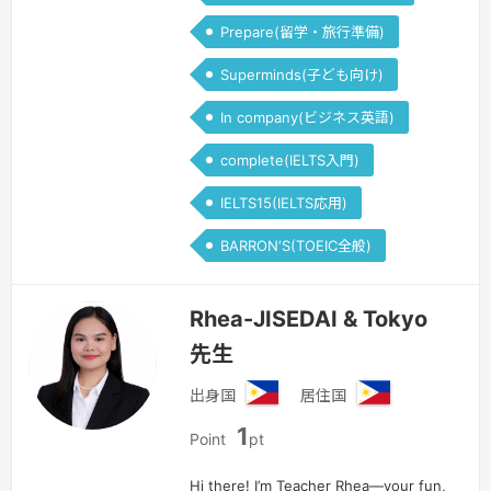
Prepare(留学・旅行準備)
Superminds(子ども向け)
In company(ビジネス英語)
complete(IELTS入門)
IELTS15(IELTS応用)
BARRON‘S(TOEIC全般)
Rhea-JISEDAI & Tokyo
先生
出身国
居住国
フ
フ
1
ィ
ィ
Point
pt
リ
リ
ピ
ピ
Hi there! I’m Teacher Rhea—your fun,