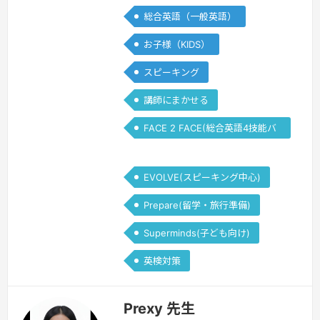
teaching English for 3 years,…
続きを
総合英語（一般英語）
見る »
お子様（KIDS）
スピーキング
講師にまかせる
FACE 2 FACE(総合英語4技能バ
ランス)
EVOLVE(スピーキング中心)
Prepare(留学・旅行準備)
Superminds(子ども向け)
英検対策
Prexy 先生