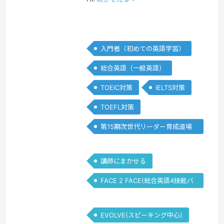
ピ
ピ
ン
ン
入門者（初めての英語学習）
総合英語（一般英語）
TOEIC対策
IELTS対策
TOEFL対策
第15期次世代リーダー育成道場
(Writing)
講師にまかせる
FACE 2 FACE(総合英語4技能バ
ランス)
EVOLVE(スピーキング中心)