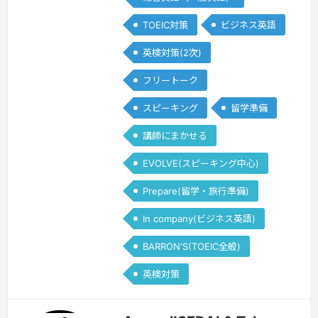
る »
TOEIC対策
ビジネス英語
英検対策(2次)
フリートーク
スピーキング
留学準備
講師にまかせる
EVOLVE(スピーキング中心)
Prepare(留学・旅行準備)
In company(ビジネス英語)
BARRON‘S(TOEIC全般)
英検対策