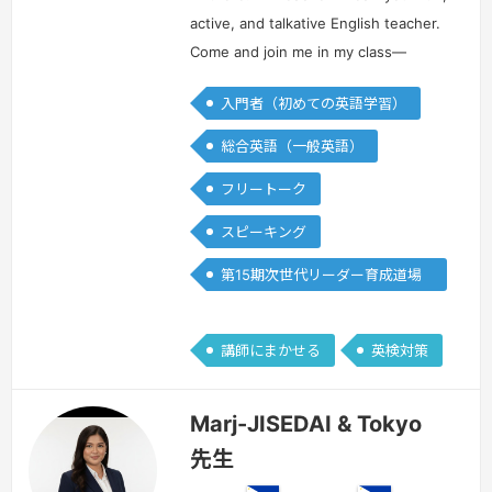
ン
ン
active, and talkative English teacher.
Come and join me in my class—
together, we’ll have enjoyable and
入門者（初めての英語学習）
engaging lessons that will help you
improve your speaking, r…
続きを見る
総合英語（一般英語）
»
フリートーク
スピーキング
第15期次世代リーダー育成道場
(Writing)
講師にまかせる
英検対策
Marj-JISEDAI & Tokyo
先生