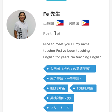
Fe 先生
出身国
居住国
フ
フ
1
ィ
ィ
Point
pt
リ
リ
ピ
ピ
Nice to meet you.Hi my name
ン
ン
teacher Fe,I've been teaching
English for years.I'm teaching English
to different nationalities such as
入門者（初めての英語学習）
Japanese, Koreans, Vietnamese,
Chinese, Russians and Arabian.I
総合英語（一般英語）
enjoy…
続きを見る »
IELTS対策
TOEFL対策
英検対策(2次)
フリートーク