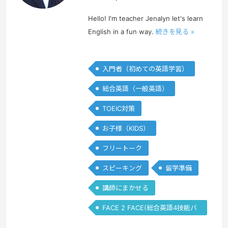
リ
リ
ピ
ピ
Hello! I'm teacher Jenalyn let's learn
ン
ン
English in a fun way.
続きを見る »
入門者（初めての英語学習）
総合英語（一般英語）
TOEIC対策
お子様（KIDS）
フリートーク
スピーキング
留学準備
講師にまかせる
FACE 2 FACE(総合英語4技能バ
ランス)