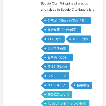
ン
ン
Baguio City, Philippines.I was born
and raised in Baguio City.Baguio is a
mountain resort city located in
入門者（初めての英語学習）
Benguet of Northern
Luzon,Philippines. Considered to be
総合英語（一般英語）
the …
続きを見る »
IELTS対策
TOEFL対策
ビジネス英語
お子様（KIDS）
英検対策(2次)
フリートーク
スピーキング
留学準備
講師にまかせる
EVOLVE(スピーキング中心)