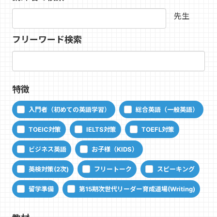
先生
フリーワード検索
特徴
入門者（初めての英語学習）
総合英語（一般英語）
TOEIC対策
IELTS対策
TOEFL対策
ビジネス英語
お子様（KIDS）
英検対策(2次)
フリートーク
スピーキング
留学準備
第15期次世代リーダー育成道場(Writing)