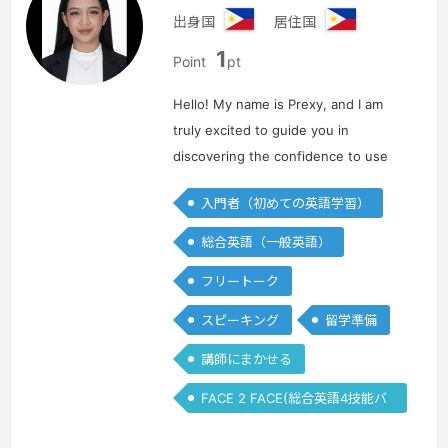
出身国
居住国
フ
フ
1
ィ
ィ
Point
pt
リ
リ
ピ
ピ
Hello! My name is Prexy, and I am
ン
ン
truly excited to guide you in
discovering the confidence to use
English naturally in work, study, and
入門者（初めての英語学習）
daily life. In my lessons, I focus on
making learning clear, pra…
続きを見
総合英語（一般英語）
る »
フリートーク
スピーキング
留学準備
講師にまかせる
FACE 2 FACE(総合英語4技能バ
ランス)