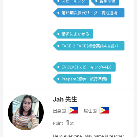
スピーキング
留学準備
第15期次世代リーダー育成道場
(Writing)
講師にまかせる
FACE 2 FACE(総合英語4技能バ
ランス)
EVOLVE(スピーキング中心)
Prepare(留学・旅行準備)
Jah 先生
出身国
居住国
フ
フ
1
ィ
ィ
Point
pt
リ
リ
Hello everyone, May name is teacher