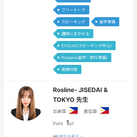
フリートーク
スピーキング
留学準備
講師にまかせる
EVOLVE(スピーキング中心)
Prepare(留学・旅行準備)
英検対策
Rosline- JISEDAI &
TOKYO 先生
出身国
居住国
フ
フ
1
ィ
ィ
Point
pt
リ
リ
Hi!
続きを見る »