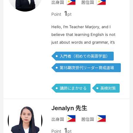
出身国
居住国
フ
フ
1
ィ
ィ
Point
pt
リ
リ
ピ
ピ
Hello, I’m Teacher Marjory, and I
ン
ン
believe that learning English is not
just about words and grammar, it’s
about opening doors to new
入門者（初めての英語学習）
opportunities and building
confidence. As an online ESL
第15期次世代リーダー育成道場
teacher, my…
続きを見る »
(Writing)
講師にまかせる
英検対策
Jenalyn 先生
出身国
居住国
フ
フ
1
ィ
ィ
Point
pt