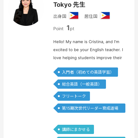
Tokyo 先生
出身国
居住国
フ
フ
1
ィ
ィ
Point
pt
リ
リ
ピ
ピ
Hello! My name is Cristina, and I'm
ン
ン
excited to be your English teacher. I
love helping students improve their
language skills, grammar, and
入門者（初めての英語学習）
especially in pronunciation. In my
free time, I enjoy watchi…
続きを見る
総合英語（一般英語）
»
フリートーク
第15期次世代リーダー育成道場
(Writing)
講師にまかせる