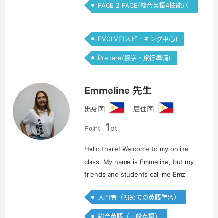
FACE 2 FACE(総合英語4技能バ
ランス)
EVOLVE(スピーキング中心)
Prepare(留学・旅行準備)
Emmeline 先生
出身国
居住国
フ
フ
1
ィ
ィ
Point
pt
リ
リ
ピ
ピ
Hello there! Welcome to my online
ン
ン
class. My name is Emmeline, but my
friends and students call me Emz
and you can call me the same. I have
入門者（初めての英語学習）
been teaching English both online
and offline for over ten ye…
続きを見
総合英語（一般英語）