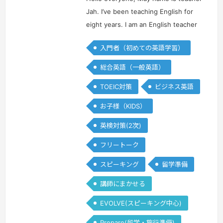
ピ
ピ
ン
ン
Jah. I’ve been teaching English for
eight years. I am an English teacher
for kids and adults. I’m passionate
入門者（初めての英語学習）
and enthusiastic teacher that will
help you to gain mor…
続きを見る »
総合英語（一般英語）
TOEIC対策
ビジネス英語
お子様（KIDS）
英検対策(2次)
フリートーク
スピーキング
留学準備
講師にまかせる
EVOLVE(スピーキング中心)
Prepare(留学・旅行準備)