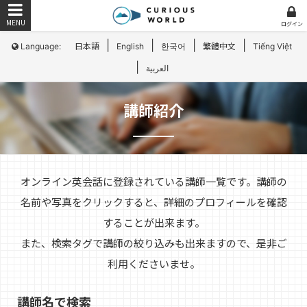
ログイン
|
|
|
|
Language:
日本語
English
한국어
繁體中文
Tiếng Việt
|
العربية
講師紹介
オンライン英会話に登録されている講師一覧です。講師の
名前や写真をクリックすると、詳細のプロフィールを確認
することが出来ます。
また、検索タグで講師の絞り込みも出来ますので、是非ご
利用くださいませ。
講師名で検索