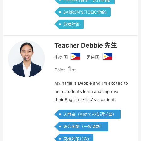
BARRON‘S(TOEIC全般)
英検対策
Teacher Debbie 先生
出身国
居住国
フ
フ
1
ィ
ィ
Point
pt
リ
リ
ピ
ピ
My name is Debbie and I'm excited to
ン
ン
help students learn and improve
their English skills.As a patient,
friendly, and dedicated teacher, I
入門者（初めての英語学習）
understand that every student
learns differently. I aim to he…
続きを
総合英語（一般英語）
見る »
英検対策(2次)