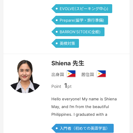
EVOLVE(スピーキング中心)
Prepare(留学・旅行準備)
BARRON‘S(TOEIC全般)
英検対策
Shiena 先生
出身国
居住国
フ
フ
1
ィ
ィ
Point
pt
リ
リ
ピ
ピ
Hello everyone! My name is Shiena
ン
ン
May, and I’m from the beautiful
Philippines. I graduated with a
bachelor’s degree in Education, and
入門者（初めての英語学習）
I’m also TEFL certified. I have been