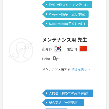
EVOLVE(スピーキング中心)
Prepare(留学・旅行準備)
Superminds(子ども向け)
メンテナンス用 先生
出身国
居住国
韓
中
0
国
国
Point
pt
メンテナンス用です
続きを見る »
入門者（初めての英語学習）
総合英語（一般英語）