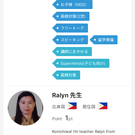
お子様（KIDS）
英検対策(2次)
フリートーク
スピーキング
留学準備
講師にまかせる
Superminds(子ども向け)
英検対策
Ralyn 先生
出身国
居住国
フ
フ
1
ィ
ィ
Point
pt
リ
リ
ピ
ピ
Konichiwa! I’m teacher Ralyn from