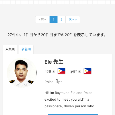
« 前へ
1
2
次へ »
27件中、1件目から20件目までの20件を表示しています。
人気順
新着順
Ele 先生
出身国
居住国
フ
フ
1
ィ
ィ
Point
pt
リ
リ
ピ
ピ
Hi! I’m Raymund Ele and I’m so
ン
ン
excited to meet you all.I’m a
passionate, driven person who
wants to do my part to nurture